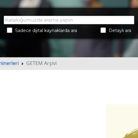
Sadece dijital kaynaklarda ara
Detaylı ara
minerleri
GETEM Arşivi