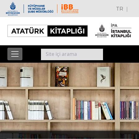
|
TR
EN