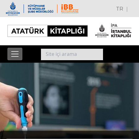
|
TR
EN