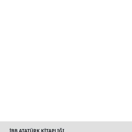
İBB ATATÜRK KİTAPLIĞI