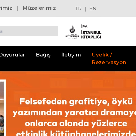
|
rimiz
Müzelerimiz
|
TR
EN
Duyurular
Bağış
İletişim
Üyelik /
Rezervasyon