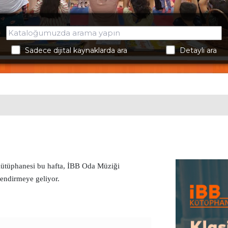
Sadece dijital kaynaklarda ara
Detaylı ara
ütüphanesi bu hafta, İBB Oda Müziği 
lendirmeye geliyor.