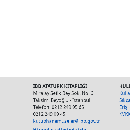
İBB ATATÜRK KİTAPLIĞI
KUL
Miralay Şefik Bey Sok. No: 6
Kulla
Taksim, Beyoğlu - İstanbul
Sıkç
Telefon: 0212 249 95 65
Erişil
0212 249 09 45
KVKK
kutuphanemuzeler@ibb.gov.tr
Hizmet saatlerimiz için