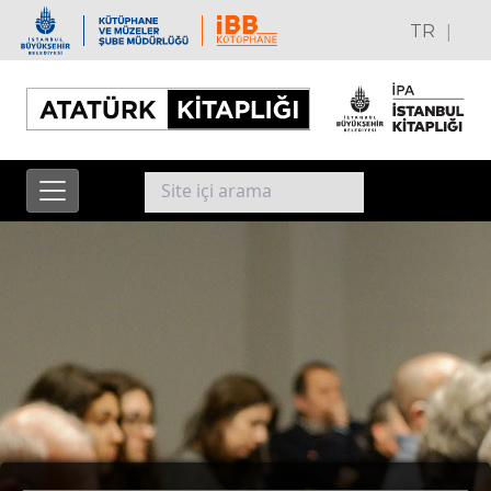
|
TR
EN