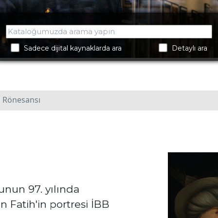
Sadece dijital kaynaklarda ara
Detaylı ara
n Rönesansı
unun 97. yılında
an Fatih'in portresi İBB