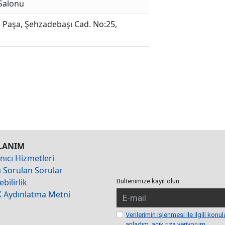
Salonu
l Paşa, Şehzadebaşı Cad. No:25,
LANIM
nıcı Hizmetleri
a Sorulan Sorular
ebilirlik
Bültenimize kayıt olun.
 Aydınlatma Metni
Verilerimin işlenmesi ile ilgili konul
anladım, açık rıza veriyorum.