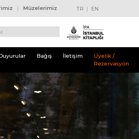
|
rimiz
Müzelerimiz
|
TR
EN
Duyurular
Bağış
İletişim
Üyelik /
Rezervasyon