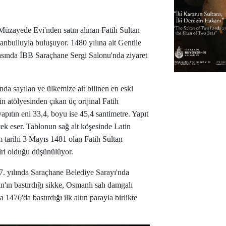
 Müzayede Evi'nden satın alınan Fatih Sultan
tanbulluyla buluşuyor. 1480 yılına ait Gentile
arasında İBB Saraçhane Sergi Salonu'nda ziyaret
nda sayılan ve ülkemize ait bilinen en eski
n atölyesinden çıkan üç orijinal Fatih
yapıtın eni 33,4, boyu ise 45,4 santimetre. Yapıt
tek eser. Tablonun sağ alt köşesinde Latin
m tarihi 3 Mayıs 1481 olan Fatih Sultan
iri olduğu düşünülüyor.
97. yılında Saraçhane Belediye Sarayı'nda
'ın bastırdığı sikke, Osmanlı sah damgalı
1476'da bastırdığı ilk altın parayla birlikte