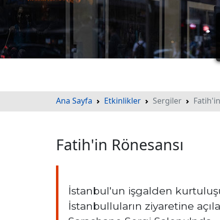
Ana Sayfa
Etkinlikler
Sergiler
Fatih'i
Fatih'in Rönesansı
İstanbul'un işgalden kurtuluş
İstanbulluların ziyaretine açıl