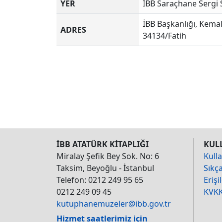
YER
İBB Saraçhane Sergi 
İBB Başkanlığı, Kema
ADRES
34134/Fatih
İBB ATATÜRK KİTAPLIĞI
KUL
Miralay Şefik Bey Sok. No: 6
Kulla
Taksim, Beyoğlu - İstanbul
Sıkç
Telefon: 0212 249 95 65
Erişil
0212 249 09 45
KVKK
kutuphanemuzeler@ibb.gov.tr
Hizmet saatlerimiz için