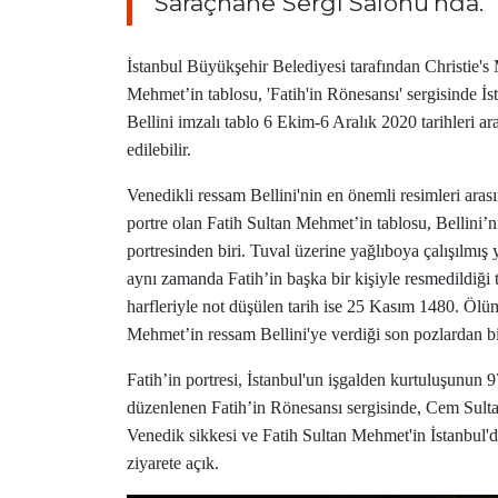
Saraçhane Sergi Salonu'nda.
İstanbul Büyükşehir Belediyesi tarafından Christie's
Mehmet’in tablosu, 'Fatih'in Rönesansı' sergisinde İs
Bellini imzalı tablo 6 Ekim-6 Aralık 2020 tarihleri 
edilebilir.
Venedikli ressam Bellini'nin en önemli resimleri arası
portre olan Fatih Sultan Mehmet’in tablosu, Bellini’ni
portresinden biri. Tuval üzerine yağlıboya çalışılmış 
aynı zamanda Fatih’in başka bir kişiyle resmedildiği 
harfleriyle not düşülen tarih ise 25 Kasım 1480. Ölü
Mehmet’in ressam Bellini'ye verdiği son pozlardan b
Fatih’in portresi, İstanbul'un işgalden kurtuluşunun 
düzenlenen Fatih’in Rönesansı sergisinde, Cem Sultan
Venedik sikkesi ve Fatih Sultan Mehmet'in İstanbul'da 
ziyarete açık.