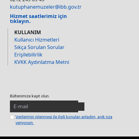
kutuphanemuzeler@ibb.gov.tr
Hizmet saatlerimiz için
tıklayın.
KULLANIM
Kullanıcı Hizmetleri
Sıkça Sorulan Sorular
Erişilebilirlik
KVKK Aydınlatma Metni
Bültenimize kayıt olun.
Verilerimin işlenmesi ile ilgili konuları anladım, açık rıza
veriyorum.