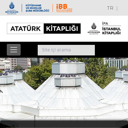
|
TR
EN