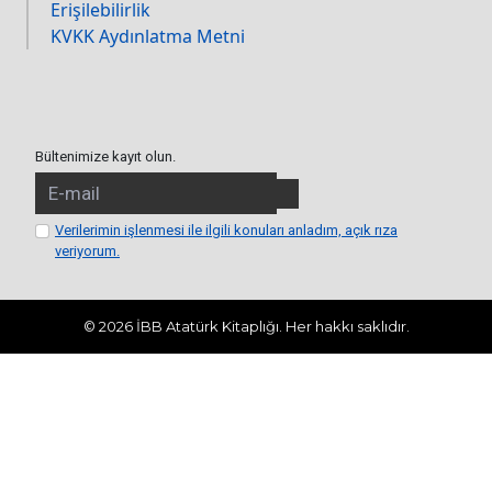
Erişilebilirlik
KVKK Aydınlatma Metni
Bültenimize kayıt olun.
Verilerimin işlenmesi ile ilgili konuları anladım, açık rıza
veriyorum.
© 2026 İBB Atatürk Kitaplığı. Her hakkı saklıdır.