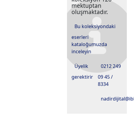
mektuptan
oluşmaktadır.
Bu koleksiyondaki
eserleri
kataloğumuzda
inceleyin
Üyelik
0212 249
gerektirir
09 45 /
8334
nadirdijital@ib