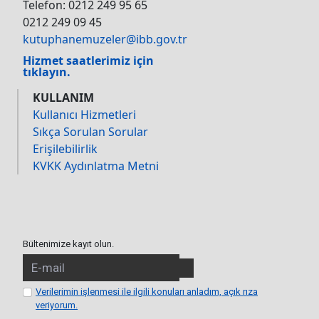
Telefon: 0212 249 95 65
0212 249 09 45
kutuphanemuzeler@ibb.gov.tr
Hizmet saatlerimiz için
tıklayın.
KULLANIM
Kullanıcı Hizmetleri
Sıkça Sorulan Sorular
Erişilebilirlik
KVKK Aydınlatma Metni
Bültenimize kayıt olun.
Verilerimin işlenmesi ile ilgili konuları anladım, açık rıza
veriyorum.