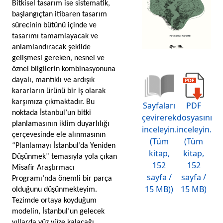
Bitkisel tasarım ise sistematik, 
başlangıçtan itibaren tasarım 
sürecinin bütünü içinde ve 
tasarımı tamamlayacak ve 
anlamlandıracak şekilde 
gelişmesi gereken, nesnel ve 
öznel bilgilerin kombinasyonuna 
dayalı, mantıklı ve ardışık 
kararların ürünü bir iş olarak 
karşımıza çıkmaktadır. Bu 
Sayfaları
PDF
noktada İstanbul’un bitki 
çevirerek
dosyasını
planlamasının iklim duyarlılığı 
inceleyin.
inceleyin.
çerçevesinde ele alınmasının 
(Tüm
(Tüm
“Planlamayı İstanbul’da Yeniden 
kitap,
kitap,
Düşünmek” temasıyla yola çıkan 
152
152
Misafir Araştırmacı 
sayfa /
sayfa /
Programı’nda önemli bir parça 
15 MB))
15 MB)
olduğunu düşünmekteyim. 
Tezimde ortaya koyduğum 
modelin, İstanbul’un gelecek 
yıllarda yüz yüze kalacağı 