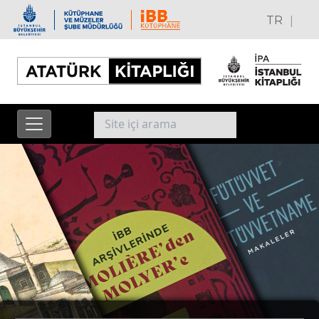
|
TR
EN