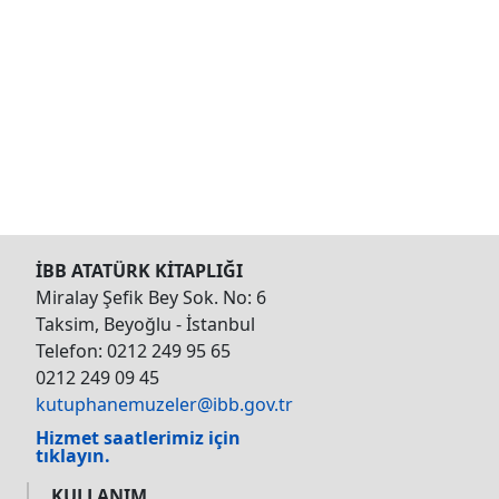
İBB ATATÜRK KİTAPLIĞI
Miralay Şefik Bey Sok. No: 6
Taksim, Beyoğlu - İstanbul
Telefon: 0212 249 95 65
0212 249 09 45
kutuphanemuzeler@ibb.gov.tr
Hizmet saatlerimiz için
tıklayın.
KULLANIM