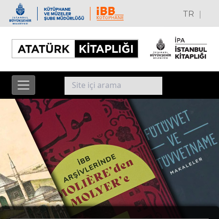
|
TR
EN