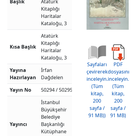
Başlık
Atatürk
Kitaplığı
Haritalar
Kataloğu, 3
Atatürk
Kitaplığı
Kısa Başlık
Haritalar
Kataloğu, 3
Sayfaları
PDF
Yayına
İrfan
çevirerek
dosyasını
Hazırlayan
Dağdelen
inceleyin.
inceleyin.
(Tüm
(Tüm
Yayın No
50294 / 50295
kitap,
kitap,
200
200
İstanbul
sayfa /
sayfa /
Büyükşehir
91 MB))
91 MB)
Belediye
Yayıncı
Başkanlığı
Kütüphane