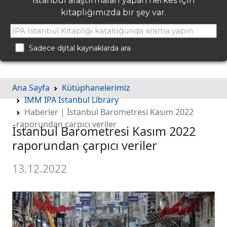
İstanbul araştırmaları yapan herkes için
kitaplığımızda bir şey var.
Sadece dijital kaynaklarda ara
Ana Sayfa
Kütüphanelerimiz
IMM IPA Istanbul Library
Haberler | İstanbul Barometresi Kasım 2022
raporundan çarpıcı veriler
İstanbul Barometresi Kasım 2022
raporundan çarpıcı veriler
13.12.2022